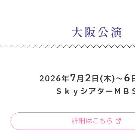
大阪公演
7
2
6
2026年
月
日(木)～
ＳｋｙシアターＭＢ
詳細はこちら