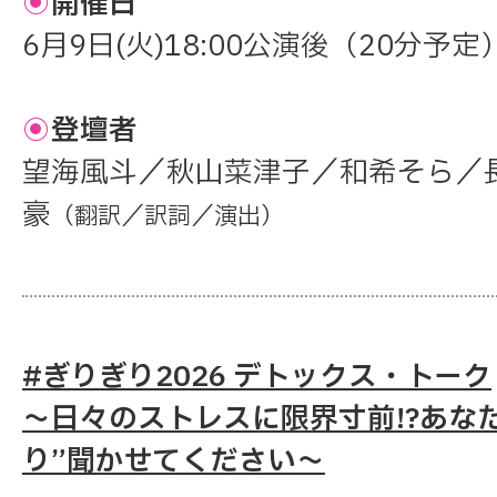
◉
開催日
6月9日(火)18:00公演後（20分予定
◉
登壇者
望海風斗／秋山菜津子／和希そら／
豪
（翻訳／訳詞／演出）
#ぎりぎり2026 デトックス・トーク
～日々のストレスに限界寸前!?あな
り”聞かせてください～