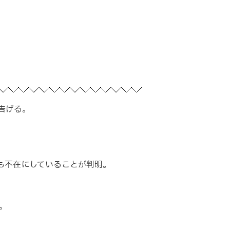
告げる。
も不在にしていることが判明。
。