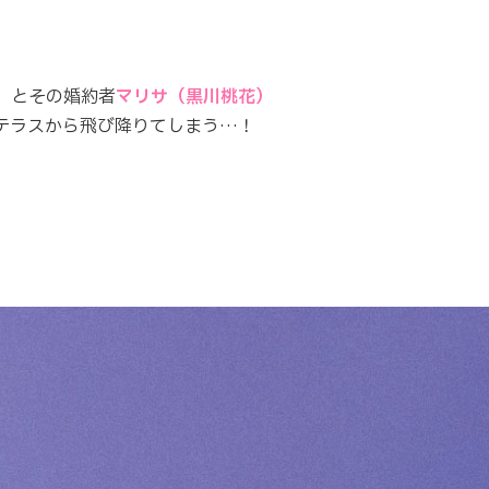
）
とその婚約者
マリサ（黒川桃花）
テラスから飛び降りてしまう…！