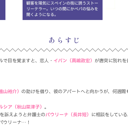
あらすじ
ルで目を覚ますと、恋人・
イバン（髙嶋政宏）
が唐突に別れを
遠山裕介）
の助けを借り、彼のアパートへと向かうが、何週間
ルシア（秋山菜津子）
。
ンを訴えようと弁護士の
パウリーナ（長井短）
に相談をしている
パウリーナ…！